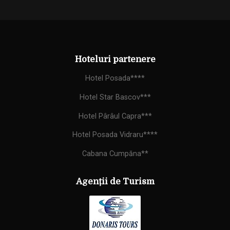
Hoteluri partenere
Hotel Posada****
Hotel Star Bascov***
Hotel Pârâul Capra***
Hotel Posada Vidraru****
Cabana Cumpăna**
Agenții de Turism